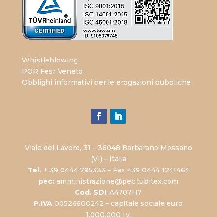
Whistleblowing
POR Fesr Veneto
Obblighi informativi per le erogazioni pubbliche
Viale del Lavoro, 31 – 36048 Barbarano Mossano
(VI) – Italia
Tel.
+ 39 0444 795333 – Fax +39 0444 1241464
pec:
amministrazione@pec.tubitex.com
Cod. SDI
: A4707H7
P.IVA
00526600242 – capitale sociale euro
1.000.000 i.v.