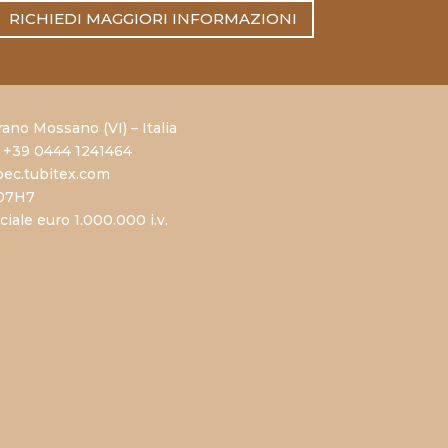
RICHIEDI MAGGIORI INFORMAZIONI
rano Mossano (VI) – Italia
 +39 0444 1241464
ec.tubitex.com
707H7
ale euro 1.000.000 i.v.