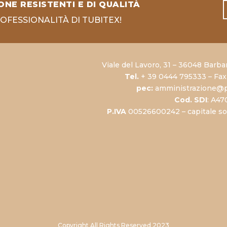
ONE RESISTENTI E DI QUALITÀ
ROFESSIONALITÀ DI TUBITEX!
Viale del Lavoro, 31 – 36048 Barba
Tel.
+ 39 0444 795333 – Fax
pec:
amministrazione@p
Cod. SDI
: A4
P.IVA
00526600242 – capitale soci
Copyright All Rights Reserved 2023