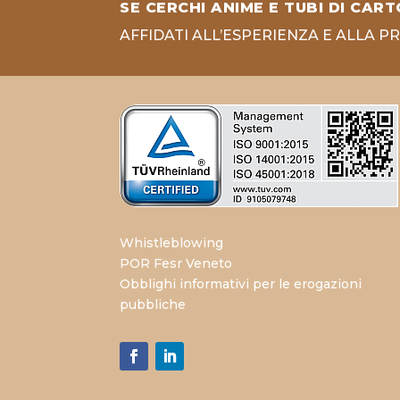
SE CERCHI ANIME E TUBI DI CART
AFFIDATI ALL’ESPERIENZA E ALLA P
Whistleblowing
POR Fesr Veneto
Obblighi informativi per le erogazioni
pubbliche