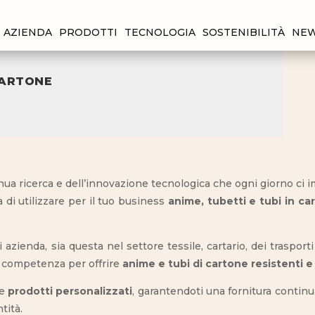
AZIENDA
PRODOTTI
TECNOLOGIA
SOSTENIBILITÀ
NE
 CARTONE
tinua ricerca e dell’innovazione tecnologica che ogni giorno ci i
 di utilizzare per il tuo business
anime, tubetti e tubi in ca
 azienda, sia questa nel settore tessile, cartario, dei traspor
e competenza per offrire
anime e tubi di cartone resistenti e 
e
prodotti personalizzati
, garantendoti una fornitura conti
tità.