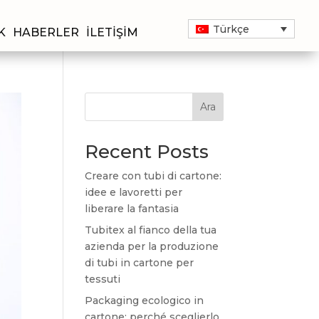
Türkçe
K
HABERLER
İLETIŞIM
Ara
Recent Posts
Creare con tubi di cartone:
idee e lavoretti per
liberare la fantasia
Tubitex al fianco della tua
azienda per la produzione
di tubi in cartone per
tessuti
Packaging ecologico in
cartone: perché sceglierlo