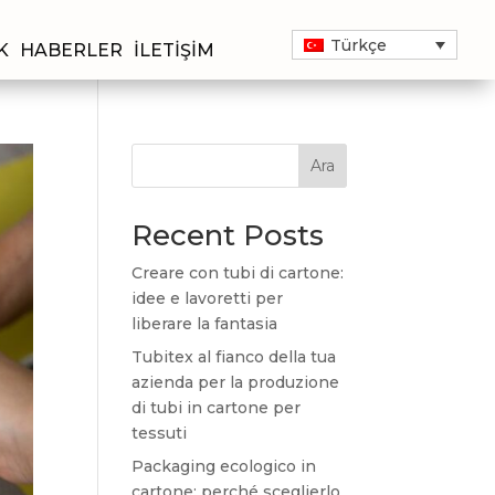
Türkçe
K
HABERLER
İLETIŞIM
Ara
Recent Posts
Creare con tubi di cartone:
idee e lavoretti per
liberare la fantasia
Tubitex al fianco della tua
azienda per la produzione
di tubi in cartone per
tessuti
Packaging ecologico in
cartone: perché sceglierlo