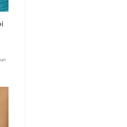
i
e
i un