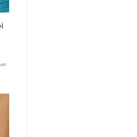
i
e
i un