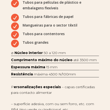

Tubos para películas de plástico e
embalagens flexíveis

Tubos para fábricas de papel

Mangueiras para o sector têxtil

Tubos para contentores

Tubos grandes
ø
Núcleo interior
50 a 120 mm
Comprimento máximo do núcleo
até 3500 mm
Espessura máxima
15 mm
Resistência
máxima 4500 N/100mm
P
ersonalizações especiais
– capas certificadas
para contacto alimentar
– superfície adesiva, com ou sem forro, etc. com
Rfid, tipo verde ou tradicional, etc.