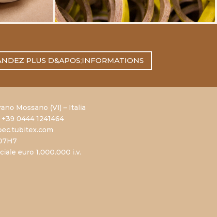
NDEZ PLUS D&APOS;INFORMATIONS
rano Mossano (VI) – Italia
 +39 0444 1241464
ec.tubitex.com
707H7
ale euro 1.000.000 i.v.