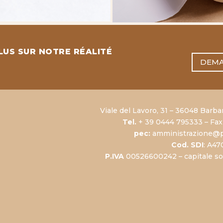
LUS SUR NOTRE RÉALITÉ
DEMA
Viale del Lavoro, 31 – 36048 Barba
Tel.
+ 39 0444 795333 – Fax
pec:
amministrazione@p
Cod. SDI
: A4
P.IVA
00526600242 – capitale soci