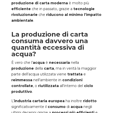
produzione di carta moderna
è molto più
efficiente
che in passato, grazie a
tecnologie
rivoluzionarie
che
riducono al minimo l’impatto
ambientale
.
La produzione di carta
consuma davvero una
quantità eccessiva di
acqua?
È vero che l’
acqua
è
necessaria
nella
produzione
della
carta
, ma in verità la maggior
parte dell’acqua utilizzata viene
trattata
e
reimmessa
nell’ambiente in
condizioni
controllate
, o
riutilizzata
all’interno del
ciclo
produttivo
.
L’
industria cartaria europea
ha inoltre
ridotto
significativamente il
consumo
di
acqua
negli
ultimi decenni grazie a
processi più efficienti
e