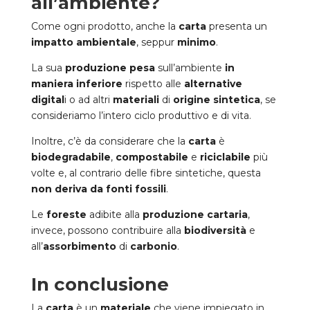
all’ambiente?
Come ogni prodotto, anche la
carta
presenta un
impatto ambientale
, seppur
minimo
.
La sua
produzione pesa
sull’ambiente
in
maniera inferiore
rispetto alle
alternative
digital
i o ad altri
materiali
di
origine sintetica
, se
consideriamo l’intero ciclo produttivo e di vita.
Inoltre, c’è da considerare che la
carta
è
biodegradabile
,
compostabile
e
riciclabile
più
volte e, al contrario delle fibre sintetiche, questa
non deriva da fonti fossili
.
Le
foreste
adibite alla
produzione cartaria
,
invece, possono contribuire alla
biodiversità
e
all’
assorbimento
di
carbonio
.
In conclusione
La
carta
è un
materiale
che viene impiegato in