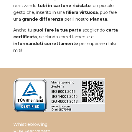
realizzando
tubi in
cartone riciclato
: un piccolo
gesto che, inserito in una
filiera virtuosa
, può fare
una
grande differenza
per il nostro
Pianeta
.
Anche tu
puoi fare la tua parte
scegliendo
carta
certificata
, riciclando correttamente e
informandoti correttamente
per superare i falsi
miti!
Whistleblowing
POR Fesr Veneto