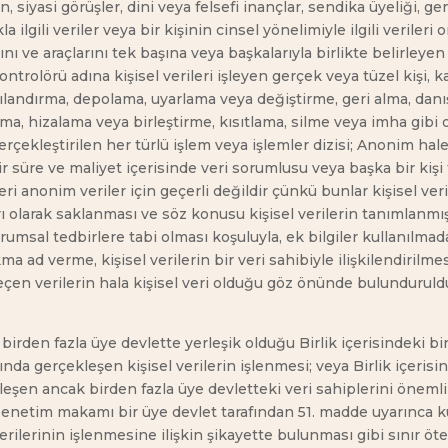
n, siyasi görüşler, dini veya felsefi inançlar, sendika üyeliği, ge
ilgili veriler veya bir kişinin cinsel yönelimiyle ilgili verileri o
ını ve araçlarını tek başına veya başkalarıyla birlikte belirleyen
ontrolörü adına kişisel verileri işleyen gerçek veya tüzel kişi,
andırma, depolama, uyarlama veya değiştirme, geri alma, danışm
a, hizalama veya birleştirme, kısıtlama, silme veya imha gibi o
erçekleştirilen her türlü işlem veya işlemler dizisi; Anonim hale 
ir süre ve maliyet içerisinde veri sorumlusu veya başka bir ki
keleri anonim veriler için geçerli değildir çünkü bunlar kişisel 
yrı olarak saklanması ve söz konusu kişisel verilerin tanımlanmı
msal tedbirlere tabi olması koşuluyla, ek bilgiler kullanılmadan
ma ad verme, kişisel verilerin bir veri sahibiyle ilişkilendirilm
en verilerin hala kişisel veri olduğu göz önünde bulunduruldu
n birden fazla üye devlette yerleşik olduğu Birlik içerisindeki bi
ında gerçekleşen kişisel verilerin işlenmesi; veya Birlik içerisin
eşen ancak birden fazla üye devletteki veri sahiplerini öneml
 Denetim makamı bir üye devlet tarafından 51. madde uyarınca 
rilerinin işlenmesine ilişkin şikayette bulunması gibi sınır ötes