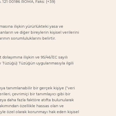
 n. 121 00186 ROMA, Faks: (+39)
nmasına ilişkin yürürlükteki yasa ve
nların ve diğer bireylerin kişisel verilerini
rının sorumluluklarını belirtir.
 dolaşımına ilişkin ve 95/46/EC sayılı
ey Tüzüğü) Tüzüğün uygulanmasıyla ilgili
a tanımlanabilir bir gerçek kişiye (“veri
rileri, çevrimiçi bir tanımlayıcı gibi bir
veya daha fazla faktöre atıfta bulunularak
akımından özellikle hassas olan ve
yle özel olarak korunmayı hak eden kişisel