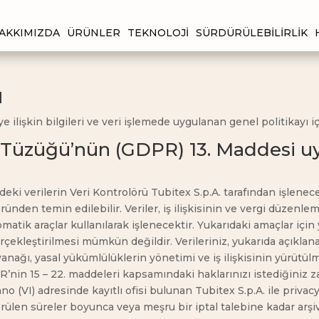
AKKIMIZDA
ÜRÜNLER
TEKNOLOJI
SÜRDÜRÜLEBILIRLIK
ı
ilişkin bilgileri ve veri işlemede uygulanan genel politikayı i
pa Tüzüğü’nün (GDPR) 13. Maddesi u
ki verilerin Veri Kontrolörü Tubitex S.p.A. tarafından işleneceği
löründen temin edilebilir. Veriler, iş ilişkisinin ve vergi düze
atik araçlar kullanılarak işlenecektir. Yukarıdaki amaçlar için
rçekleştirilmesi mümkün değildir. Verileriniz, yukarıda açıklana
yanağı, yasal yükümlülüklerin yönetimi ve iş ilişkisinin yürütülmes
’nin 15 – 22. maddeleri kapsamındaki haklarınızı istediğiniz z
 (VI) adresinde kayıtlı ofisi bulunan Tubitex S.p.A. ile privac
rülen süreler boyunca veya meşru bir iptal talebine kadar arşivle