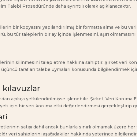
şim Talebi Prosedüründe daha ayrıntılı olarak açıklanacaktır.
erilerin bir kopyasını yapılandırılmış bir formatta alma ve bu ver
ü, bu tür taleplerin bir ay içinde işlenmesini, aşırı olmamasını v
erilerinin silinmesini talep etme hakkına sahiptir. Şirket veri kon
 üçüncü tarafları talebe uymaları konusunda bilgilendirmek için
 kılavuzlar
fından açıkça yetkilendirilmişse işlenebilir. Şirket, Veri Korum
liyeti için bir veri koruma etki değerlendirmesi gerçekleştirip
ati
tlerinin satışı dahil ancak bunlarla sınırlı olmamak üzere her tür
ör veri sahiplerini aşağıdakiler hakkında yeterince bilgilend