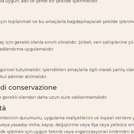
kuka uygun, adil ve şeffaf bir şekilde işlenmelidir.
ar için toplanmalı ve bu amaçlarla bağdaşmayacak şekilde işlenm
 amaç için gerekli olanla sınırlı olmalıdır. Şirket, veri sahipleri
adlandırma uygulamalıdır.
üncel tutulmalıdır; işlendikleri amaçlarla ilgili olarak yanlış ola
l adımlar atılmalıdır.
o di conservazione
için gerekli olandan daha uzun süre saklanmamalıdır.
tà
erinin durumunu, uygulama maliyetlerini ve kişisel verilere yön
ara veya yasadışı imha, kayıp, değiştirme veya ifşa veya yetkisiz 
ilde işlemek için uygun teknik veya organizasyonel önlemleri ku