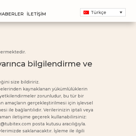
Türkçe
HABERLER
İLETIŞIM
çermektedir.
yarınca bilgilendirme ve
ni size bildiririz.
nlemelerinden kaynaklanan yükümlülüklerin
 yetkilendirmeler zorunludur, bu tür bir
n amaçların gerçekleştirilmesi için işlevsel
i ile bağlantılıdır. Verilerinizin iptali veya
aman iletişime geçerek kullanabilirsiniz:
y@tubitex.com posta kutusu aracılığıyla.
rimizde saklanacaktır. İşleme ile ilgili