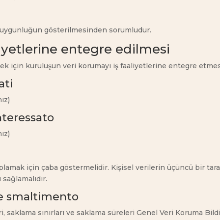
re uygunluğun gösterilmesinden sorumludur.
liyetlerine entegre edilmesi
 için kuruluşun veri korumayı iş faaliyetlerine entegre etmes
ati
ız)
interessato
ız)
amak için çaba göstermelidir. Kişisel verilerin üçüncü bir tara
 sağlamalıdır.
e e smaltimento
i, saklama sınırları ve saklama süreleri Genel Veri Koruma Bildiri