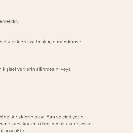
emelidir.
ne yönelik riskleri azaltmak için mümkünse
n kişisel verilerin silinmesini veya
elik risklerin olasılığını ve ciddiyetini
erişime karşı koruma dahil olmak üzere kişisel
llanacaktır.