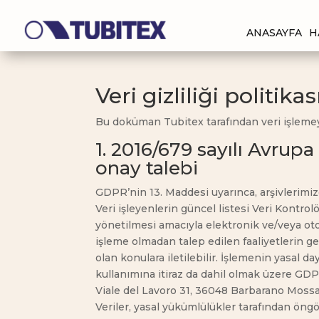
ANASAYFA
H
Veri gizliliği politikas
Bu doküman Tubitex tarafından veri işlemeye 
1. 2016/679 sayılı Avru
onay talebi
GDPR’nin 13. Maddesi uyarınca, arşivlerimizde
Veri işleyenlerin güncel listesi Veri Kontro
yönetilmesi amacıyla elektronik ve/veya otom
işleme olmadan talep edilen faaliyetlerin ge
olan konulara iletilebilir. İşlemenin yasal da
kullanımına itiraz da dahil olmak üzere GDPR
Viale del Lavoro 31, 36048 Barbarano Mossano
Veriler, yasal yükümlülükler tarafından öngö