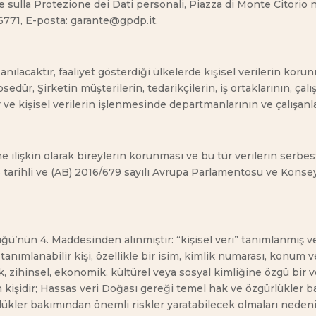
te sulla Protezione dei Dati personali, Piazza di Monte Citorio
96771, E-posta: garante@gpdp.it.
anılacaktır, faaliyet gösterdiği ülkelerde kişisel verilerin koru
ür, Şirketin müşterilerin, tedarikçilerin, iş ortaklarının, çalışa
 ve kişisel verilerin işlenmesinde departmanlarının ve çalışanla
 ilişkin olarak bireylerin korunması ve bu tür verilerin serbest
6 tarihli ve (AB) 2016/679 sayılı Avrupa Parlamentosu ve Kons
ü’nün 4. Maddesinden alınmıştır: “kişisel veri” tanımlanmış vey
; tanımlanabilir kişi, özellikle bir isim, kimlik numarası, konum ve
tik, zihinsel, ekonomik, kültürel veya sosyal kimliğine özgü bir 
 kişidir; Hassas veri Doğası gereği temel hak ve özgürlükler b
ükler bakımından önemli riskler yaratabilecek olmaları nedeni