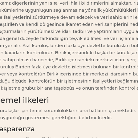
; diğerlerinin yanı sıra, veri ihlali bildirimlerini almaktan, ris
ükümlerine uygunluğun sağlanmasına yönelik yükümlülükleri k
 faaliyetlerini sürdürmeye devam edecek ve veri sahiplerini et
eştirilen ve kendi bölgesinde ikamet eden veri sahiplerini hedef
uşturmaların yürütülmesi ve idari tedbir ve yaptırımların uygula
nda genel düzeyde farkındalığın teşvik edilmesi ve veri işleme 
 yer alır. Asıl kuruluş: birden fazla üye devlette kuruluşları bulu
şkin kararların kontrolörün Birlik içerisindeki başka bir kurul
sahip olması haricinde, Birlik içerisindeki merkezi idare yeri;
l kuruluş Birden fazla üye devlette işletmesi bulunan bir kontrol
yer veya kontrolörün Birlik içerisinde bir merkezi idaresinin 
duğu ölçüde, kontrolörün bir işletmesinin faaliyetleri bağlamın
mesi; İşletme grubu: bir ana teşebbüs ve onun tarafından kontro
temel ilkeleri
en kuruluşlar için temel sorumlulukların ana hatlarını çizmekted
 uygunluğu göstermesi gerektiğini’ belirtmektedir.
trasparenza