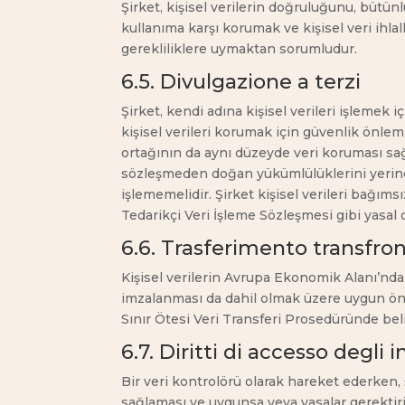
Şirket, kişisel verilerin doğruluğunu, bütün
kullanıma karşı korumak ve kişisel veri ihla
gerekliliklere uymaktan sorumludur.
6.5. Divulgazione a terzi
Şirket, kendi adına kişisel verileri işlemek iç
kişisel verileri korumak için güvenlik önleml
ortağının da aynı düzeyde veri koruması sağl
sözleşmeden doğan yükümlülüklerini yerine 
işlememelidir. Şirket kişisel verileri bağımsı
Tedarikçi Veri İşleme Sözleşmesi gibi yasal 
6.6. Trasferimento transfron
Kişisel verilerin Avrupa Ekonomik Alanı’nda
imzalanması da dahil olmak üzere uygun önle
Sınır Ötesi Veri Transferi Prosedüründe belir
6.7. Diritti di accesso degli 
Bir veri kontrolörü olarak hareket ederken, 
sağlaması ve uygunsa veya yasalar gerektiri