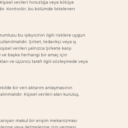
işisel verileri hırsızlığa veya kötüye
ıdır. Kontrolör, bu bölümde listelenen
orumlusu bu işleyicinin ilgili risklere uygun
lanılmalıdır. Şirket, tedarikçi veya iş
isel verileri yalnızca Şirkete karşı
i ve başka herhangi bir amaç için
ukları ve üçüncü tarafı ilgili sözleşmede veya
ekilde bir veri aktarım anlaşmasının
malıdır. Kişisel verileri alan kuruluş,
k tanıyan makul bir erişim mekanizması
elerine veya iletmelerine izin vermesi