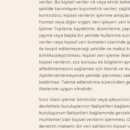
veriler. Bu kişisel veriler ırk veya etnik köke
şekilde tanımlayan biyometrik veriler, sağlıkla 
kontrolörü: kişisel verilerin işlenme amaçlar
hizmet veya diğer organ; Veri işleyen: veri k
İşleme Toplama, kaydetme, düzenleme, yapıl
yayma veya başka bir şekilde kullanıma sunm
veriler veya kişisel veri kümeleri üzerinde g
ile tespit edilemeyeceği şekilde ve makul b
kimliksizleştirilmesi. Kişisel veri işleme il
kişisel verilerin, söz konusu ek bilgilerin a
atfedilmemesini sağlamak için teknik ve kuru
ilişkilendirilemeyecek şekilde işlenmesi; tak
kaldırmaz. Takma adlandırma sürecinden geç
ilkelerine uygun olmalıdır.
Sınır ötesi işleme: kontrolör veya işleyicini
devletteki kuruluşlarının faaliyetleri bağlam
kuruluşunun faaliyetleri bağlamında gerçekl
muhtemel olan kişisel verilerin işlenmesi;
denetim makamı: bir veri sahibinin kişisel ve