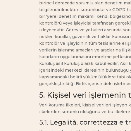
birincil derecede sorumlu olan denetim makamı
bilgilendirilmekten sorumludur ve GDPR h
bir ‘yerel denetim makamı’ kendi bölgesinde
kontrolörü veya işleyicisi tarafından gerçekl
izleyecektir. Görev ve yetkileri arasında sor
riskler, kurallar, güvenlik ve haklar konusu
kontrolör ve işleyicinin tüm tesislerine erişim
verilerin işlenme amaçları ve araçlarına ili
kararların uygulanmasını emretme yetkisine 
kuruluş asıl kuruluş olarak kabul edilir; Ası
içerisindeki merkezi idaresinin bulunduğu 
kapsamındaki belirli yükümlülüklere tabi ol
gerçekleştirildiği Birlik içerisindeki işlet
5. Kişisel veri işlemenin 
Veri koruma ilkeleri, kişisel verileri işley
ilkelerden sorumlu olduğunu ve bu ilkelere
5.1. Legalità, correttezza e 