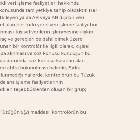
kli veri işleme faaliyetleri hakkında
onusunda tam yetkiye sahip olacaktır; Her
kileyen ya da AB veya AB dışı bir veri
 alan her türlü yerel veri işleme faaliyetini
nması, kişisel verilerin işlenmesine ilişkin
araç ve gereçleri de dahil olmak üzere
nan bir kontrolör ile ilgili olarak, kişisel
uşunda alınması ve söz konusu kuruluşun bu
 bu durumda, söz konusu kararları alan
öre atıfta bulunulması halinde, Birlik
bulunmadığı hallerde, kontrolörün bu Tüzük
da ana işleme faaliyetlerinin
l edilen teşebbüslerden oluşan bir grup;
ir. Tüzüğün 5(2) maddesi ‘kontrolörün bu