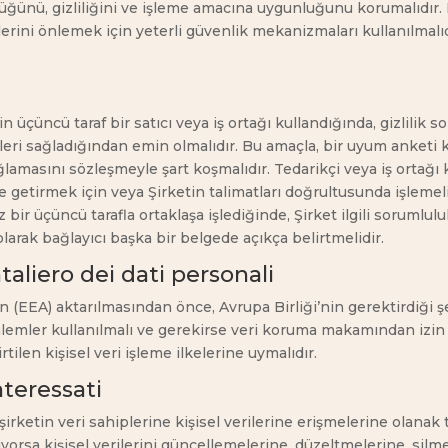
lüğünü, gizliliğini ve işleme amacına uygunluğunu korumalıdır. K
llerini önlemek için yeterli güvenlik mekanizmaları kullanılmal
in üçüncü taraf bir satıcı veya iş ortağı kullandığında, gizlilik s
eri sağladığından emin olmalıdır. Bu amaçla, bir uyum anketi kul
amasını sözleşmeyle şart koşmalıdır. Tedarikçi veya iş ortağı kiş
getirmek için veya Şirketin talimatları doğrultusunda işlemel
z bir üçüncü tarafla ortaklaşa işlediğinde, Şirket ilgili sorumlul
olarak bağlayıcı başka bir belgede açıkça belirtmelidir.
taliero dei dati personali
n (EEA) aktarılmasından önce, Avrupa Birliği’nin gerektirdiği ş
mler kullanılmalı ve gerekirse veri koruma makamından izin alın
tilen kişisel veri işleme ilkelerine uymalıdır.
interessati
şirketin veri sahiplerine kişisel verilerine erişmelerine olana
yorsa kişisel verilerini güncellemelerine, düzeltmelerine, silm