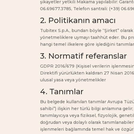
şikayetler yetkili Makama yapılabilir: Garan
06.69677.3785, Telefon santrali: (+39) 06.6
2. Politikanın amacı
Tubitex S.p.A., bundan böyle “Şirket” olarak 
yönetmeliklere uymayı taahhüt eder. Bu prosed
hangi temel ilkelere göre işlediğini tanımlar
3. Normatif referanslar
GDPR 2016/679 (Kişisel verilerin işlenmesine
Direktifi yürürlükten kaldıran 27 Nisan 201
ulusal yasa veya yönetmelikler
4. Tanımlar
Bu belgede kullanılan tanımlar Avrupa Tüzüğ
sahibi”) ilişkin her türlü bilgi anlamına gelir
tanımlayıcıya veya fiziksel, fizyolojik, gene
doğrudan veya dolaylı olarak tanımlanabilen
işlenmeleri bağlamında temel hak ve özgürl