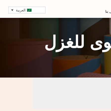
العربية
بنا
وى للغزل