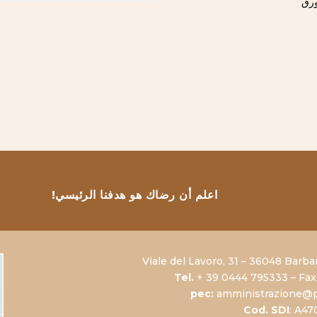
ورق
اعلم أن رضاك هو هدفنا الرئيسي!
Viale del Lavoro, 31 – 36048 Barba
Tel.
+ 39 0444 795333 – Fax
pec:
amministrazione@p
Cod. SDI
: A4