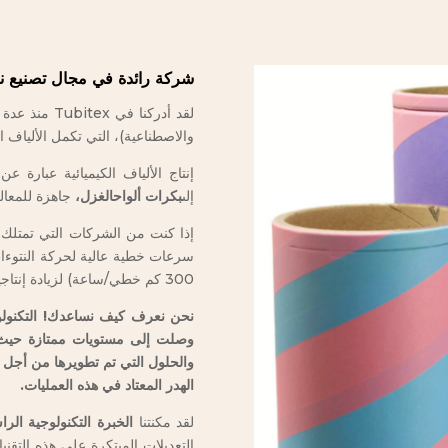
شركة رائدة في مجال تصنيع ن
لقد أدركنا في
والاصطناعية)، التي تكمل الألياف 
إنتاج الألياف الكيميائية عبارة 
إلى
بكرات ألواح
الغزل،
جاهزة للمعال
إذا كنت من الشركات التي تمتلك م
300 كم خطي/ساعة) لزيادة إنتاجيتك.
نحن نعرف كيف نساعدك!
التكنول
وصلت إلى مستويات ممتازة حيث 
والحلول التي تم تطويرها من أجل
الهدر المعتاد في هذه العمليات.
لقد مكنتنا
الخبرة التكنولوجية الر
التعديلات المبتكرة على هذه التقنيا