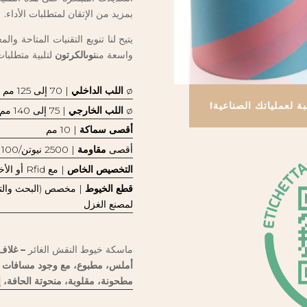
بمزيد من الإتقان لمتطلبات الأداء.
يتيح لنا تنويع التقنيات المتاحة وا
واسعة من
نوى
الكرتون
لتلبية متطلبات
ø
اللب الداخلي
| 70 إلى 125 مم
بة لعملياتك الصناعية!
ø
اللب الخارجي
| 75 إلى 140 مم
أقصى سماكة
| 10 مم
أقصى
مقاومة
| 2500 نيوتن/100 مم كحد أقصى
التخصيص الخاص
| مع Rfid أو الأخضر أو التقليدي، إلخ.
قطع الخيوط
| مخصص (البحث والتطو
لمصنع الغزل
ماسكة خيوط النقش الغائر
– غلاف
أملس، مطبوع، مع وجود مسافات بادئ
مطحونة، مقلوبة، منحوتة الحافة، إ