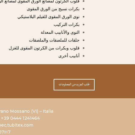
قلوب الكرتون لمصانع الورق المقوى لمصانع ال
بكرات نسيج من الورق المقوى
نوى الورق المقوى للفيلم البلاستيكي
بكرات التركيب
النوى والأنابيب المعدلة
حلقات للملصقات والملصقات
قلوب وبكرات من الكرتون المقوى للغزل
أنابيب أخرى
طلب المزيد من المعلومات
rano Mossano (VI) – Italia
 +39 0444 1241464
ec.tubitex.com
707H7