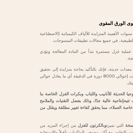
وى الورق المقوى
 Tubitex منذ عدة سنوات الأهمية المتزايدة للألياف الكيميائية (الاصطناعية
الطبيعية، في جميع مجالات تطبيقات المنسوجات.
عن عملية غزل مستمرة تبدأ من المادة المعالجة وتؤدي
جة.
عدات حديثة، فإنك بالتأكيد بحاجة متزايدة إلى تحقيق
سرعات خطية عالية لحركة النتوءات (حوالي 8000 دورة في الدقيقة أي ما يعادل حوالي
وجيا الحديثة للأنابيب واللباب وبكرات الغزل الخاصة بنا
تتيح
إنتاجية عالية جدًا، وذلك بفضل التقنيات والملامح
خاصة
العملاء، مما يحقق كفاءة تغيير مطلقة ويقلل من
اسخة
التي تميز
نوى
الكرتون للغزل
من إجراء المزيد من
ت بالتعاون مع أكثر مصنعي الماكينات تأهيلاً والاستجابة