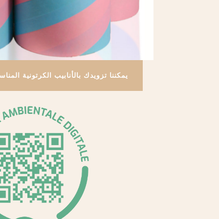
يمكننا تزويدك بالأنابيب الكرتونية المناس