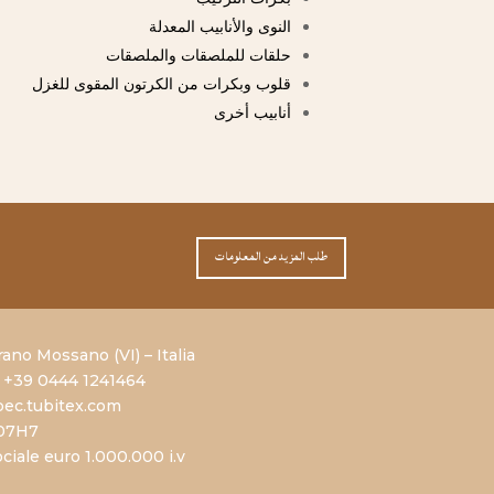
النوى والأنابيب المعدلة
حلقات للملصقات والملصقات
قلوب وبكرات من الكرتون المقوى للغزل
أنابيب أخرى
طلب المزيد من المعلومات
rano Mossano (VI) – Italia
 +39 0444 1241464
ec.tubitex.com
707H7
iale euro 1.000.000 i.v.