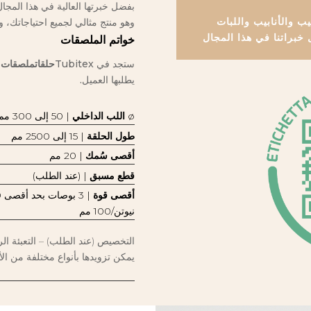
يب والأنابيب واللبات
وهو منتج مثالي لجميع احتياجاتك، و
 خبراتنا في هذا المجال
خواتم الملصقات
ستجد في Tubitex
حلقات
ملصقات
ب
يطلبها العميل.
ø
اللب الداخلي
| 50 إلى 300 مم
طول الحلقة
| 15 إلى 2500 مم
أقصى سُمك
| 20 مم
قطع مسبق
| (عند الطلب)
أقصى قوة
نيوتن/100 مم
التخصيص
(عند الطلب) – التعبئة ال
يمكن تزويدها بأنواع مختلفة من الأ