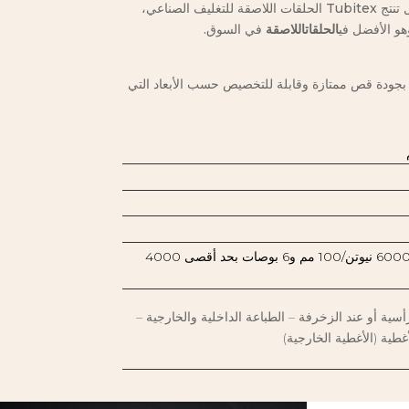
بفضل خبرتها العالية في هذا المجال تنتج Tubitex الحلقات اللاصقة للتغليف الصناعي،
هو الأفضل في
الحلقات
اللاصقة
في السوق.
جودة قص ممتازة وقابلة للتخصيص حسب الأبعاد التي
| 3 بوصات بحد أقصى 6000 نيوتن/100 مم و6 بوصات بحد أقصى 4000
رأسية أو عند الزخرفة – الطباعة الداخلية والخارجية –
غطية (الأغطية الخارجية)