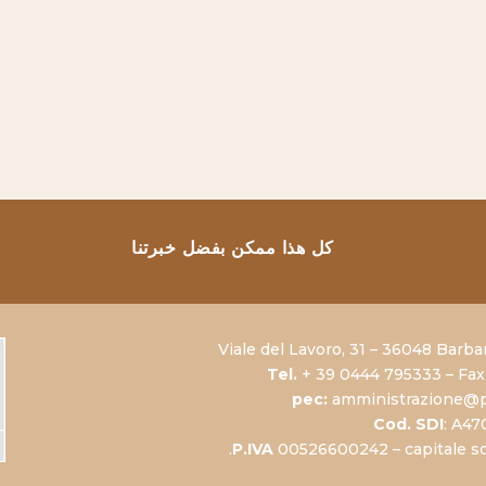
كل هذا ممكن بفضل خبرتنا
Viale del Lavoro, 31 – 36048 Barba
Tel.
+ 39 0444 795333 – Fax
pec:
amministrazione@p
Cod. SDI
: A4
P.IVA
00526600242 – capitale soc