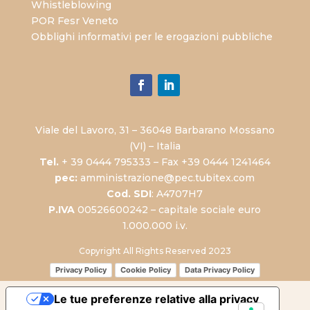
Whistleblowing
POR Fesr Veneto
Obblighi informativi per le erogazioni pubbliche
Viale del Lavoro, 31 – 36048 Barbarano Mossano
(VI) – Italia
Tel.
+ 39 0444 795333 – Fax +39 0444 1241464
pec:
amministrazione@pec.tubitex.com
Cod. SDI
: A4707H7
P.IVA
00526600242 – capitale sociale euro
1.000.000 i.v.
Copyright All Rights Reserved 2023
Privacy Policy
Cookie Policy
Data Privacy Policy
Le tue preferenze relative alla privacy