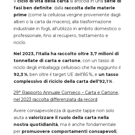
Il
ciclo di vita della carta
si articola in una
serie di
fasi ben definite
: dalla
raccolta delle materie
prime
(come la cellulosa vergine proveniente dagli
alberi o la carta da macero), alla trasformazione
industriale in fogli, all’utilizzo in ambito domestico o
professionale, fino al recupero, trattamento e
riciclo.
Nel 2023, l’Italia ha raccolto oltre 3,7 milioni di
tonnellate di carta e cartone
, con un tasso di
riciclo degli imballaggi cellulosici che ha raggiunto il
92,3 %
, ben oltre il target UE dell’85 %, e
un tasso
complessivo di riciclo della carta dell’92,1 %
.
29° Rapporto Annuale Comieco – Carta e Cartone,
nel 2023 raccolta differenziata da record
Avere consapevolezza di queste tappe non solo
aiuta a
valorizzare il ruolo della carta nella
nostra quotidianità
, ma è anche fondamentale
per
promuovere comportamenti consapevoli
,