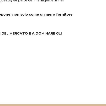
o questo) da parte del management nel
propone, non solo come un mero fornitore
I DEL MERCATO E A DOMINARE GLI